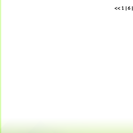
<<
1
|
6